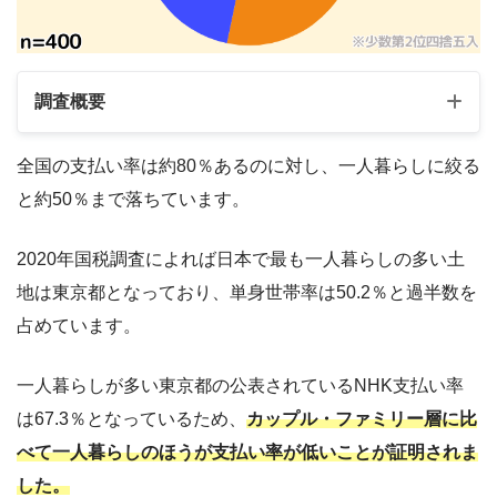
調査概要
全国の支払い率は約80％あるのに対し、一人暮らしに絞る
調査対象：『現在一人暮らしをしている単身者』
と約50％まで落ちています。
調査期間：2024年4月5日～4月7日
2020年国税調査によれば日本で最も一人暮らしの多い土
調査年齢：20代～60代
地は東京都となっており、単身世帯率は50.2％と過半数を
調査性別：男性244人/女性156人
占めています。
調査機関：
クラウドワークス
ランサーズ
一人暮らしが多い東京都の公表されているNHK支払い率
有効回答数：400
は67.3％となっているため、
カップル・ファミリー層に比
べて一人暮らしのほうが支払い率が低いことが証明されま
した。