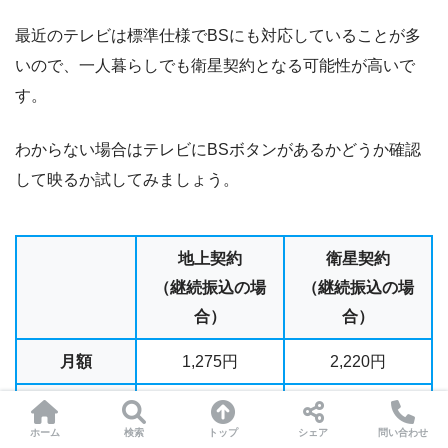
最近のテレビは標準仕様でBSにも対応していることが多
いので、一人暮らしでも衛星契約となる可能性が高いで
す。
わからない場合はテレビにBSボタンがあるかどうか確認
して映るか試してみましょう。
地上契約
衛星契約
（継続振込の場
（継続振込の場
合）
合）
月額
1,275円
2,220円
2ヶ月払い
2,550円
4,440円
ホーム
検索
トップ
シェア
問い合わせ