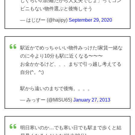
じぐらいの距離だから大丈夫でしょ」ってコン
ビニもない物件選ぶと後悔しそう
— はじぴー (@hajipy)
September 29, 2020
駅近かでめっちゃいい物件みっけた!家賃一緒な
のに今より10分も駅に近くなる〜〜〜
お金かかるけど、、、まぢで引っ越し考えてる
自分(^。^;)
駅から遠いのまぢで後悔。。。。
— みっすー (@MISU65)
January 27, 2013
明日寒いのか…でも寒い日でも駅まで歩くと結