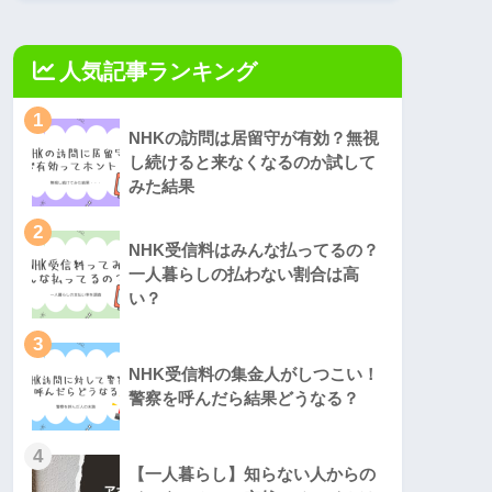
人気記事ランキング
1
NHKの訪問は居留守が有効？無視
し続けると来なくなるのか試して
みた結果
2
NHK受信料はみんな払ってるの？
一人暮らしの払わない割合は高
い？
3
NHK受信料の集金人がしつこい！
警察を呼んだら結果どうなる？
4
【一人暮らし】知らない人からの