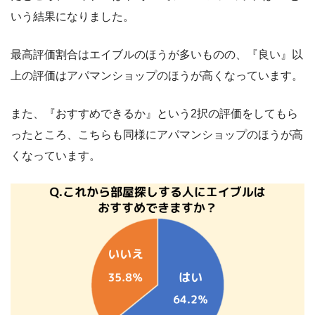
調査期間：2023年10月13日～10月15日
いう結果になりました。
調査性別：男性31人/女性79人
調査年齢：20代～60代
調査機関：
クラウドワークス
最高評価割合はエイブルのほうが多いものの、『良い』以
調査性別：男性41人/女性79人
有効回答数：120
上の評価はアパマンショップのほうが高くなっています。
調査機関：
クラウドワークス
有効回答数：120
また、『おすすめできるか』という2択の評価をしてもら
ったところ、こちらも同様にアパマンショップのほうが高
くなっています。