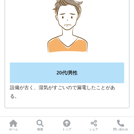
20代/男性
設備が古く、湿気がすごいので漏電したことがあ
る。
鉄筋コンクリート造は気密性の高い構造となっているた
ホーム
検索
トップ
シェア
問い合わせ
め、木造に比べると湿度が高くなりやすい傾向がありま