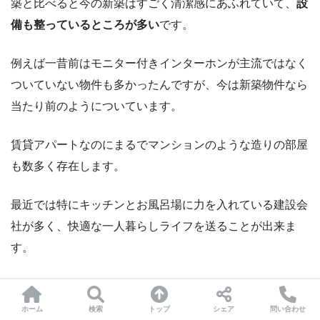
築と比べると今の新築はすごく清潔感にあふれていて、
設
備も整っているところが多い
です。
例えば一昔前はモニター付きインターホンが主流ではなく
ついていない物件も多かったんですが、今は新築物件なら
当たり前のようについています。
賃貸アパートなのにまるでマンションのような造りの部屋
も数多く存在します。
最近では特にキッチンとお風呂場に力を入れている建設会
社が多く、快適な一人暮らしライフを送ることが出来ま
す。
ちなみに広い部屋の場合、昔だと畳の部屋が最低一つはあ
る物件が多かったのですが、今現在はそういった畳部屋は
ホーム
検索
トップ
シェア
問い合わせ